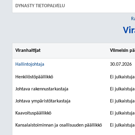
DYNASTY TIETOPALVELU
R
Vir
Viranhaltijat
Viimeisin p
Hallintojohtaja
30.07.2026
Henkilöstöpäällikkö
Ei julkaistuj
Johtava rakennustarkastaja
Ei julkaistuj
Johtava ympäristötarkastaja
Ei julkaistuj
Kaavoituspäällikkö
Ei julkaistuj
Kansalaistoiminnan ja osallisuuden päällikkö
Ei julkaistuj