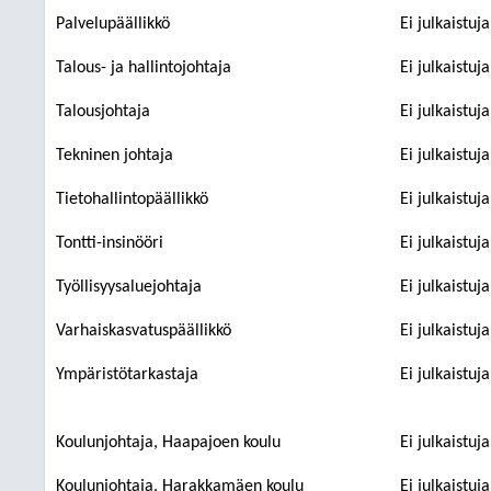
Palvelupäällikkö
Ei julkaistuj
Talous- ja hallintojohtaja
Ei julkaistuj
Talousjohtaja
Ei julkaistuj
Tekninen johtaja
Ei julkaistuj
Tietohallintopäällikkö
Ei julkaistuj
Tontti-insinööri
Ei julkaistuj
Työllisyysaluejohtaja
Ei julkaistuj
Varhaiskasvatuspäällikkö
Ei julkaistuj
Ympäristötarkastaja
Ei julkaistuj
Koulunjohtaja, Haapajoen koulu
Ei julkaistuj
Koulunjohtaja, Harakkamäen koulu
Ei julkaistuj