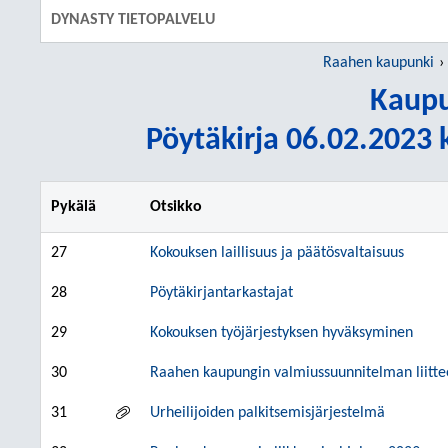
DYNASTY TIETOPALVELU
Raahen kaupunki
Kaupu
Pöytäkirja 06.02.2023 k
Pykälä
Otsikko
27
Kokouksen laillisuus ja päätösvaltaisuus
28
Pöytäkirjantarkastajat
29
Kokouksen työjärjestyksen hyväksyminen
30
Raahen kaupungin valmiussuunnitelman liittee
31
Urheilijoiden palkitsemisjärjestelmä