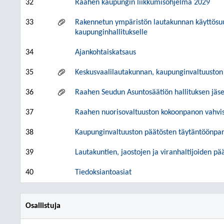
32
Raahen kaupungin liikkumisohjelma 2029
33
Rakennetun ympäristön lautakunnan käyttösuu
kaupunginhallitukselle
34
Ajankohtaiskatsaus
35
Keskusvaalilautakunnan, kaupunginvaltuuston
36
Raahen Seudun Asuntosäätiön hallituksen jä
37
Raahen nuorisovaltuuston kokoonpanon vahvi
38
Kaupunginvaltuuston päätösten täytäntöönpa
39
Lautakuntien, jaostojen ja viranhaltijoiden pä
40
Tiedoksiantoasiat
Osallistuja