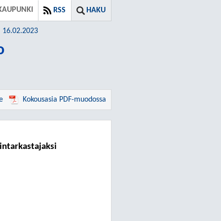
KAUPUNKI
RSS
HAKU
a 16.02.2023
o
e
Kokousasia PDF-muodossa
intarkastajaksi