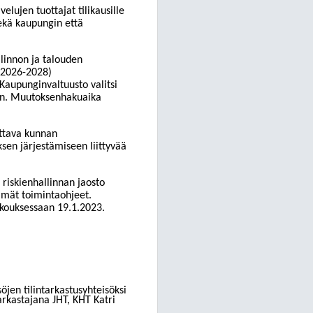
elujen tuottajat tilikausille
sekä kaupungin että
llinnon ja talouden
e 2026-2028)
Kaupunginvaltuusto valitsi
:n. Muutoksenhakuaika
ittava kunnan
ksen järjestämiseen liittyvää
riskienhallinnan jaosto
ämät toimintaohjeet.
okouksessaan 19.1.2023.
öjen tilintarkastusyhteisöksi
arkastajana JHT, KHT Katri