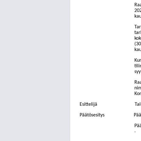
Raa
202
kau
Tar
tar
kok
(30
kau
Kun
til
syy
Raa
nim
Kon
Esittelijä
Tal
Päätösesitys
Pää
Pää
.