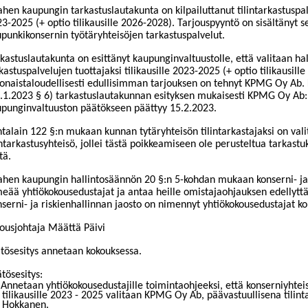
hen kaupungin tarkastuslautakunta on kilpailuttanut tilintarkastuspalv
3-2025 (+ optio tilikausille 2026-2028). Tarjouspyyntö on sisältänyt 
punkikonsernin työtäryhteisöjen tarkastuspalvelut.
kastuslautakunta on esittänyt kaupunginvaltuustolle, että valitaan ha
kastuspalvelujen tuottajaksi tilikausille 2023-2025 (+ optio tilikausill
onaistaloudellisesti edullisimman tarjouksen on tehnyt KPMG Oy Ab. 
.1.2023 § 6) tarkastuslautakunnan esityksen mukaisesti KPMG Oy Ab
punginvaltuuston päätökseen päättyy 15.2.2023.
talain 122 §:n mukaan kunnan tytäryhteisön tilintarkastajaksi on val
intarkastusyhteisö, jollei tästä poikkeamiseen ole perusteltua tarkastu
tä.
hen kaupungin hallintosäännön 20 §:n 5-kohdan mukaan konserni- ja 
eää yhtiökokousedustajat ja antaa heille omistajaohjauksen edellytt
serni- ja riskienhallinnan jaosto on nimennyt yhtiökokousedustajat k
ousjohtaja Määttä Päivi
tösesitys annetaan kokouksessa.
tösesitys:
Annetaan yhtiökokousedustajille toimintaohjeeksi, että konserniyhteis
tilikausille 2023 - 2025 valitaan KPMG Oy Ab, päävastuullisena tilint
Hokkanen.