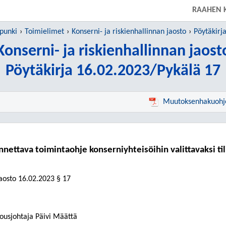
RAAHEN 
punki
Toimielimet
Konserni- ja riskienhallinnan jaosto
Pöytäkirj
Konserni- ja riskienhallinnan jaost
Pöytäkirja 16.02.2023/Pykälä 17
Muutoksenhakuohj
nnettava toimintaohje konserniyhteisöihin valittavaksi til
jaosto
16.02.2023
§ 17
ousjohtaja Päivi Määttä