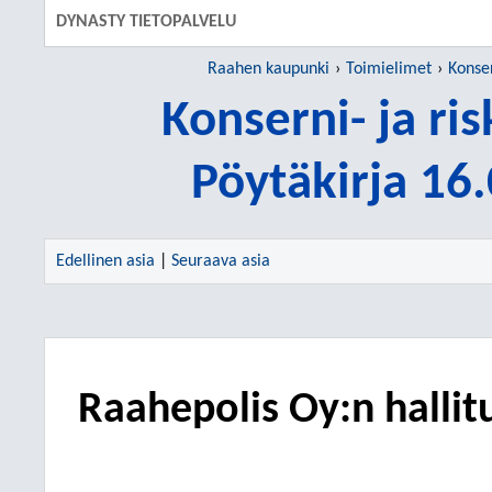
DYNASTY TIETOPALVELU
Raahen kaupunki
Toimielimet
Konser
Konserni- ja ri
Pöytäkirja 16
Edellinen asia
|
Seuraava asia
Raahepolis Oy:n halli