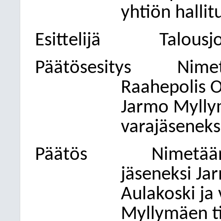
yhtiön halli
Esittelijä
Talousj
Päätösesitys
Nime
Raahepolis O
Jarmo Myllym
varajäseneks
Päätös
Nimetään
jäseneksi Ja
Aulakoski ja
Myllymäen ti