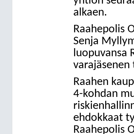
yhtiön seura
alkaen.
Raahepolis O
Senja Myllym
luopuvansa R
varajäsenen 
Raahen kaupu
4-kohdan mu
riskienhalli
ehdokkaat tyt
Raahepolis O