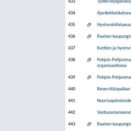
433
Työterveyspalvel
434
Ajankohtaiskatsau
435
Hyvinvointialueu
436
Raahen kaupungin 
437
Kuntien ja hyvinv
438
Pohjois-Pohjanmaa
organisaatiossa
439
Pohjois-Pohjanmaa
440
Reserviläispalka
441
Nuorisopalveluide
442
Vanhusasianneuvo
443
Raahen kaupungin 