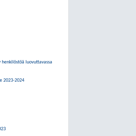
y henkilöstöä luovuttavassa
le 2023-2024
023