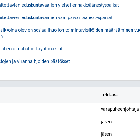
tettavien eduskuntavaalien yleiset ennakkoäänestyspaikat
tettavien eduskuntavaalien vaalipäivän äänestyspaikat
ikkoina olevien sosiaalihuollon toimintayksiköiden määrääminen vu
in
Raahen uimahallin käyntimaksut
tojen ja viranhaltijoiden päätökset
Tehtävä
varapuheenjohtaja
jäsen
jäsen