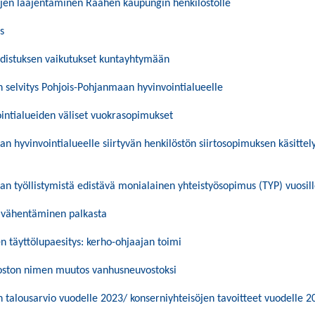
ujen laajentaminen Raahen kaupungin henkilöstölle
s
udistuksen vaikutukset kuntayhtymään
selvitys Pohjois-Pohjanmaan hyvinvointialueelle
ointialueiden väliset vuokrasopimukset
n hyvinvointialueelle siirtyvän henkilöstön siirtosopimuksen käsittel
n työllistymistä edistävä monialainen yhteistyösopimus (TYP) vuosil
n vähentäminen palkasta
n täyttölupaesitys: kerho-ohjaajan toimi
ston nimen muutos vanhusneuvostoksi
talousarvio vuodelle 2023/ konserniyhteisöjen tavoitteet vuodelle 2