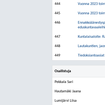
444
Vuonna 2023 toimi
445
Vuonna 2023 toimi
446
Ennakkoäänestyspa
eduskuntavaaleih
447
Kuntalaisaloite: 
448
Lautakuntien, jaos
449
Tiedoksiantoasiat
Osallistuja
Pekkala Sari
Hautamäki Jaana
Lumijärvi Liisa