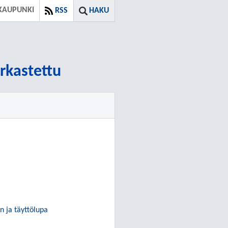
KAUPUNKI
RSS
HAKU
arkastettu
 ja täyttölupa