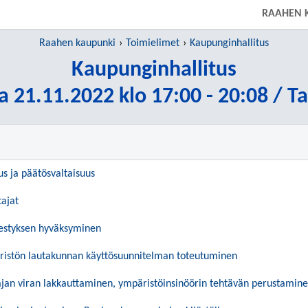
RAAHEN 
Raahen kaupunki
Toimielimet
Kaupunginhallitus
Kaupunginhallitus
a 21.11.2022 klo 17:00 - 20:08 / T
us ja päätösvaltaisuus
tajat
jestyksen hyväksyminen
istön lautakunnan käyttösuunnitelman toteutuminen
jan viran lakkauttaminen, ympäristöinsinöörin tehtävän perustaminen