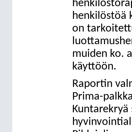
henkilöstörap
henkilöstöä k
on tarkoitet
luottamushen
muiden ko. a
käyttöön.
Raportin val
Prima-palkka
Kuntarekryä 
hyvinvointia