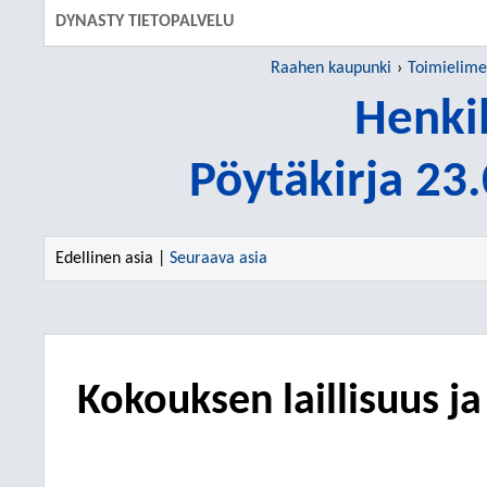
DYNASTY TIETOPALVELU
Raahen kaupunki
Toimielime
Henki
Pöytäkirja 23
Edellinen asia |
Seuraava asia
Kokouksen laillisuus j