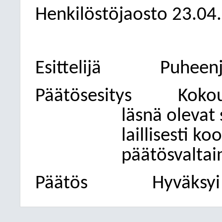
Henkilöstöjaosto
23.04
Esittelijä
Puheenj
Päätösesitys
Kokou
läsnä olevat
laillisesti ko
päätösvaltai
Päätös
Hyväksyi