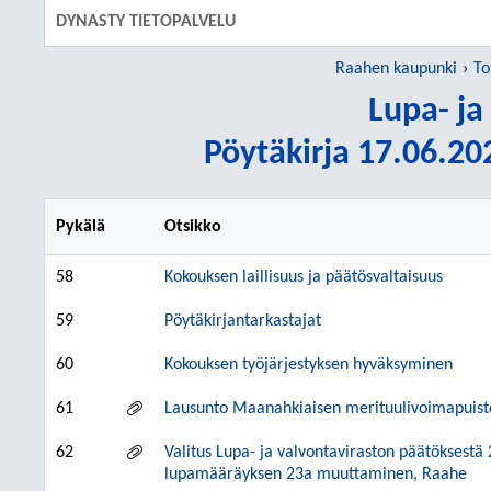
DYNASTY TIETOPALVELU
Raahen kaupunki
To
Lupa- ja
Pöytäkirja 17.06.202
Pykälä
Otsikko
58
Kokouksen laillisuus ja päätösvaltaisuus
59
Pöytäkirjantarkastajat
60
Kokouksen työjärjestyksen hyväksyminen
61
Lausunto Maanahkiaisen merituulivoimapuist
62
Valitus Lupa- ja valvontaviraston päätökses
lupamääräyksen 23a muuttaminen, Raahe