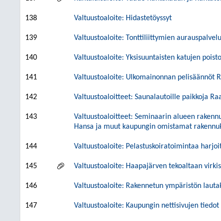
138
Valtuustoaloite: Hidastetöyssyt
139
Valtuustoaloite: Tonttiliittymien aurauspalvelu
140
Valtuustoaloite: Yksisuuntaisten katujen poist
141
Valtuustoaloite: Ulkomainonnan pelisäännöt 
142
Valtuustoaloitteet: Saunalautoille paikkoja R
143
Valtuustoaloitteet: Seminaarin alueen rakenn
Hansa ja muut kaupungin omistamat rakennu
144
Valtuustoaloite: Pelastuskoiratoimintaa harjo
145
Valtuustoaloite: Haapajärven tekoaltaan virki
146
Valtuustoaloite: Rakennetun ympäristön lautak
147
Valtuustoaloite: Kaupungin nettisivujen tiedot 