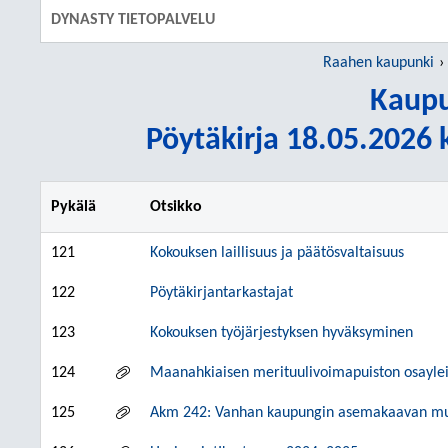
DYNASTY TIETOPALVELU
Raahen kaupunki
Kaupu
Pöytäkirja 18.05.2026 k
Pykälä
Otsikko
121
Kokouksen laillisuus ja päätösvaltaisuus
122
Pöytäkirjantarkastajat
123
Kokouksen työjärjestyksen hyväksyminen
124
Maanahkiaisen merituulivoimapuiston osayle
125
Akm 242: Vanhan kaupungin asemakaavan m