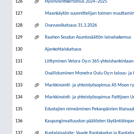
126
Hyvinvointikertomus 2024–2025
127
Maankäytön suunnittelijan toimen muuttamin
128
Osavuosikatsaus 31.3.2026
129
Raahen Seudun Asuntosäätiön lainahakemus
130
Ajankohtaiskatsaus
131
Liittyminen Velora Oy:n 365-yhteishankintaan
132
Osallistuminen Monetra Oulu Oy:n talous- ja 
133
Markkinointi- ja yhteistyösopimus AS Moon r
134
Markkinointi- ja yhteistyösopimus Pattijoen U
135
Edustajien nimeäminen Pekanpäivien tilaisuuk
136
Kaupunginvaltuuston päätösten täytäntöönpa
137
Kuntalaisaloite: Vaade Rantakadun ja Rantato