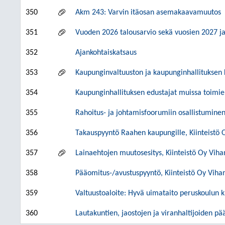
350
Akm 243: Varvin itäosan asemakaavamuutos
351
Vuoden 2026 talousarvio sekä vuosien 2027 j
352
Ajankohtaiskatsaus
353
Kaupunginvaltuuston ja kaupunginhallituksen 
354
Kaupunginhallituksen edustajat muissa toimi
355
Rahoitus- ja johtamisfoorumiin osallistuminen
356
Takauspyyntö Raahen kaupungille, Kiinteistö 
357
Lainaehtojen muutosesitys, Kiinteistö Oy Viha
358
Pääomitus-/avustuspyyntö, Kiinteistö Oy Vihan
359
Valtuustoaloite: Hyvä uimataito peruskoulun 
360
Lautakuntien, jaostojen ja viranhaltijoiden pä