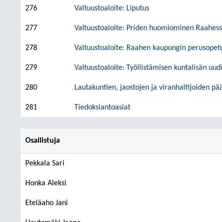
276
Valtuustoaloite: Liputus
277
Valtuustoaloite: Priden huomiominen Raahes
278
Valtuustoaloite: Raahen kaupungin perusope
279
Valtuustoaloite: Työllistämisen kuntalisän uu
280
Lautakuntien, jaostojen ja viranhaltijoiden pä
281
Tiedoksiantoasiat
Osallistuja
Pekkala Sari
Honka Aleksi
Eteläaho Jani