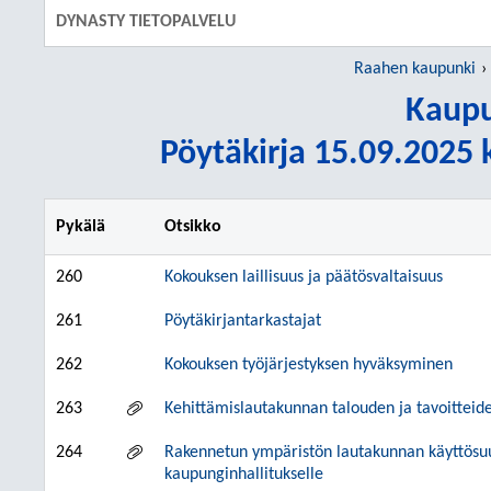
DYNASTY TIETOPALVELU
Raahen kaupunki
Kaupu
Pöytäkirja 15.09.2025 k
Pykälä
Otsikko
260
Kokouksen laillisuus ja päätösvaltaisuus
261
Pöytäkirjantarkastajat
262
Kokouksen työjärjestyksen hyväksyminen
263
Kehittämislautakunnan talouden ja tavoitteide
264
Rakennetun ympäristön lautakunnan käyttösu
kaupunginhallitukselle