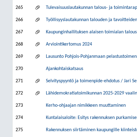
265
Tulevaisuuslautakunnan talous- ja toimintarap
266
Työllisyyslautakunnan talouden ja tavoitteide
267
Kaupunginhallituksen alaisen toimialan talous-
268
Arviointikertomus 2024
269
Lausunto Pohjois-Pohjanmaan pelastustoimen
270
Ajankohtaiskatsaus
271
Selvityspyyntö ja toimenpide-ehdotus / Jari 
272
Lähidemokratiatoimikunnan 2025-2029 vaalin
273
Kerho-ohjaajan nimikkeen muuttaminen
274
Kuntalaisaloite: Esitys rakennuksen purkamise
275
Rakennuksen siirtäminen kaupungille kiinteis