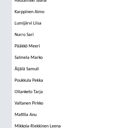
Hautamäki Jaana
Karppinen Aimo
Lumijärvi Liisa
Nurro Sari
Pääkkö Meeri
Salmela Marko
Äijälä Samuli
Poukkula Pekka
Ollanketo Tarja
Valtanen Pirkko
Mattila Anu
Mikkola-Riekkinen Leena