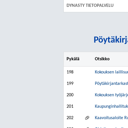
DYNASTY TIETOPALVELU
Pöytäkirj
Pykälä
Otsikko
198
Kokouksen laillisu
199
Pöytäkirjantarkas
200
Kokouksen työjär
201
Kaupunginhallitu
202
Kaavoitusaloite 