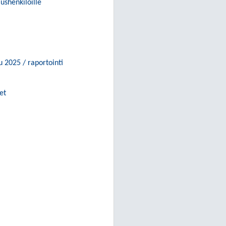
ushenkilöille
2025 / raportointi
et