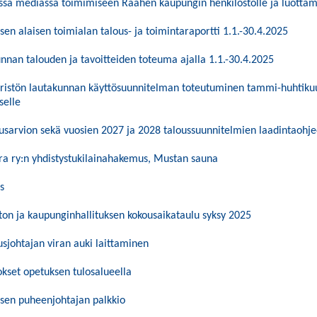
essa mediassa toimimiseen Raahen kaupungin henkilöstölle ja luottam
sen alaisen toimialan talous- ja toimintaraportti 1.1.-30.4.2025
nnan talouden ja tavoitteiden toteuma ajalla 1.1.-30.4.2025
istön lautakunnan käyttösuunnitelman toteutuminen tammi-huhtikuu 
selle
sarvion sekä vuosien 2027 ja 2028 taloussuunnitelmien laadintaohje
a ry:n yhdistystukilainahakemus, Mustan sauna
s
on ja kaupunginhallituksen kokousaikataulu syksy 2025
usjohtajan viran auki laittaminen
kset opetuksen tulosalueella
sen puheenjohtajan palkkio