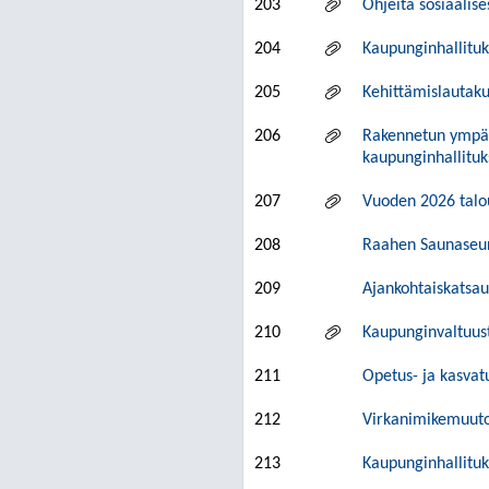
203
Ohjeita sosiaalis
204
Kaupunginhallituk
205
Kehittämislautaku
206
Rakennetun ympär
kaupunginhallituk
207
Vuoden 2026 talou
208
Raahen Saunaseur
209
Ajankohtaiskatsau
210
Kaupunginvaltuust
211
Opetus- ja kasvat
212
Virkanimikemuuto
213
Kaupunginhallituk