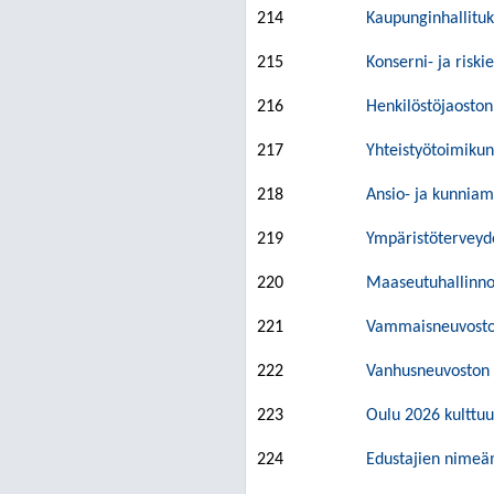
214
Kaupunginhallituk
215
Konserni- ja risk
216
Henkilöstöjaoston
217
Yhteistyötoimiku
218
Ansio- ja kunnia
219
Ympäristöterveyd
220
Maaseutuhallinnon
221
Vammaisneuvosto
222
Vanhusneuvoston
223
Oulu 2026 kultt
224
Edustajien nimeäm