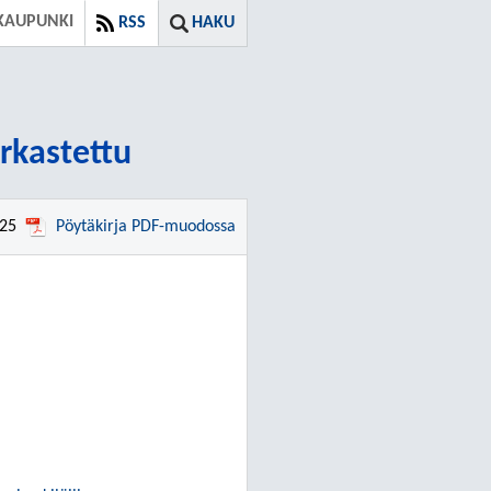
KAUPUNKI
RSS
HAKU
arkastettu
025
Pöytäkirja PDF-muodossa