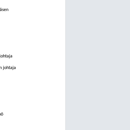
jäsen
johtaja
n johtaja
kö