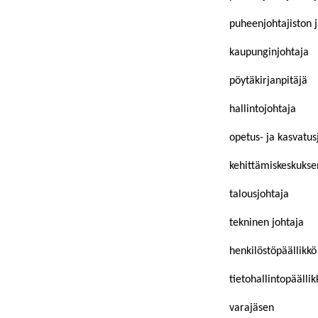
puheenjohtajiston 
kaupunginjohtaja
pöytäkirjanpitäjä
hallintojohtaja
opetus- ja kasvatus
kehittämiskeskukse
talousjohtaja
tekninen johtaja
henkilöstöpäällikkö
tietohallintopäällik
varajäsen