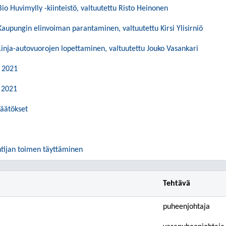
Bio Huvimylly -kiinteistö, valtuutettu Risto Heinonen
 Kaupungin elinvoiman parantaminen, valtuutettu Kirsi Ylisirniö
 Linja-autovuorojen lopettaminen, valtuutettu Jouko Vasankari
t 2021
t 2021
päätökset
ntijan toimen täyttäminen
Tehtävä
puheenjohtaja