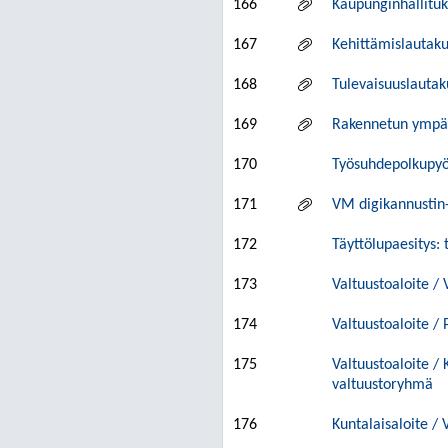
166
Kaupunginhallituks
167
Kehittämislautaku
168
Tulevaisuuslautak
169
Rakennetun ympäri
170
Työsuhdepolkupyör
171
VM digikannustin
172
Täyttölupaesitys:
173
Valtuustoaloite /
174
Valtuustoaloite /
175
Valtuustoaloite /
valtuustoryhmä
176
Kuntalaisaloite / 