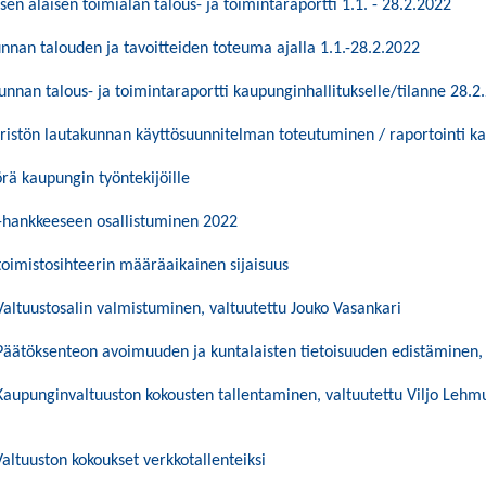
en alaisen toimialan talous- ja toimintaraportti 1.1. - 28.2.2022
nnan talouden ja tavoitteiden toteuma ajalla 1.1.-28.2.2022
unnan talous- ja toimintaraportti kaupunginhallitukselle/tilanne 28.2
stön lautakunnan käyttösuunnitelman toteutuminen / raportointi ka
ä kaupungin työntekijöille
-hankkeeseen osallistuminen 2022
 toimistosihteerin määräaikainen sijaisuus
 Valtuustosalin valmistuminen, valtuutettu Jouko Vasankari
 Päätöksenteon avoimuuden ja kuntalaisten tietoisuuden edistäminen, 
 Kaupunginvaltuuston kokousten tallentaminen, valtuutettu Viljo Leh
Valtuuston kokoukset verkkotallenteiksi