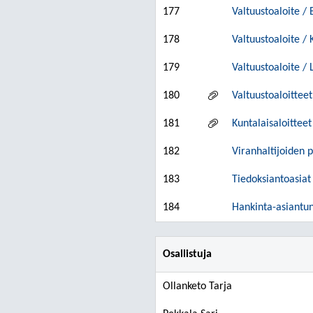
177
Valtuustoaloite / 
178
Valtuustoaloite /
179
Valtuustoaloite /
180
Valtuustoaloittee
181
Kuntalaisaloittee
182
Viranhaltijoiden 
183
Tiedoksiantoasiat
184
Hankinta-asiantu
Osallistuja
Ollanketo Tarja