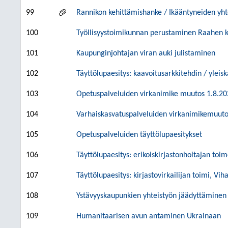
99
Rannikon kehittämishanke / Ikääntyneiden yh
100
Työllisyystoimikunnan perustaminen Raahen 
101
Kaupunginjohtajan viran auki julistaminen
102
Täyttölupaesitys: kaavoitusarkkitehdin / yleis
103
Opetuspalveluiden virkanimike muutos 1.8.20
104
Varhaiskasvatuspalveluiden virkanimikemuut
105
Opetuspalveluiden täyttölupaesitykset
106
Täyttölupaesitys: erikoiskirjastonhoitajan toim
107
Täyttölupaesitys: kirjastovirkailijan toimi, Vih
108
Ystävyyskaupunkien yhteistyön jäädyttäminen
109
Humanitaarisen avun antaminen Ukrainaan