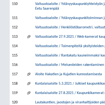
110
Valtuustoaloite / Ystävyyskaupunkiyhteistyön
Eetu Saarenpää
111
Valtuustoaloite / Ystävyyskaupunkitoiminnan 
112
Valtuustoaloite / Henkilöstöbarometri, valtu
113
Valtuustoaloite 27.9.2021 / Web-kamerat kau
114
Valtuustoaloite / Toimenpiteitä yksityisteiden
115
Valtuustoaloite / Rantakatu kauneimmaksi kad
116
Valtuustoaloite / Meluesteiden rakentaminen 
117
Aloite Hakatien ja Kujatien kunnostamisesta
118
Kuntalaisaloite 5.3.2021 / Julkiset kaupunki
119
Kuntalaisaloite 27.8.2021 / Kaupunkikamerat 
120
Lautakuntien, jaostojen ja viranhaltijoiden pä