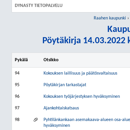
DYNASTY TIETOPALVELU
Raahen kaupunki
Kaupu
Pöytäkirja 14.03.2022 k
Pykälä
Otsikko
94
Kokouksen laillisuus ja päätösvaltaisuus
95
Pöytäkirjan tarkastajat
96
Kokouksen työjärjestyksen hyväksyminen
97
Ajankohtaiskatsaus
98
Pyhtilänkankaan asemakaava-alueen osa-alueen
hyväksyminen